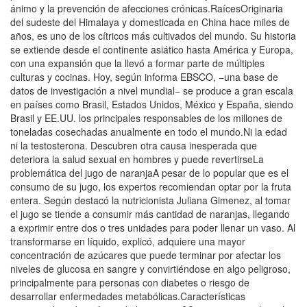
ánimo y la prevención de afecciones crónicas.RaícesOriginaria
del sudeste del Himalaya y domesticada en China hace miles de
años, es uno de los cítricos más cultivados del mundo. Su historia
se extiende desde el continente asiático hasta América y Europa,
con una expansión que la llevó a formar parte de múltiples
culturas y cocinas. Hoy, según informa EBSCO, −una base de
datos de investigación a nivel mundial− se produce a gran escala
en países como Brasil, Estados Unidos, México y España, siendo
Brasil y EE.UU. los principales responsables de los millones de
toneladas cosechadas anualmente en todo el mundo.Ni la edad
ni la testosterona. Descubren otra causa inesperada que
deteriora la salud sexual en hombres y puede revertirseLa
problemática del jugo de naranjaA pesar de lo popular que es el
consumo de su jugo, los expertos recomiendan optar por la fruta
entera. Según destacó la nutricionista Juliana Gimenez, al tomar
el jugo se tiende a consumir más cantidad de naranjas, llegando
a exprimir entre dos o tres unidades para poder llenar un vaso. Al
transformarse en líquido, explicó, adquiere una mayor
concentración de azúcares que puede terminar por afectar los
niveles de glucosa en sangre y convirtiéndose en algo peligroso,
principalmente para personas con diabetes o riesgo de
desarrollar enfermedades metabólicas.Características