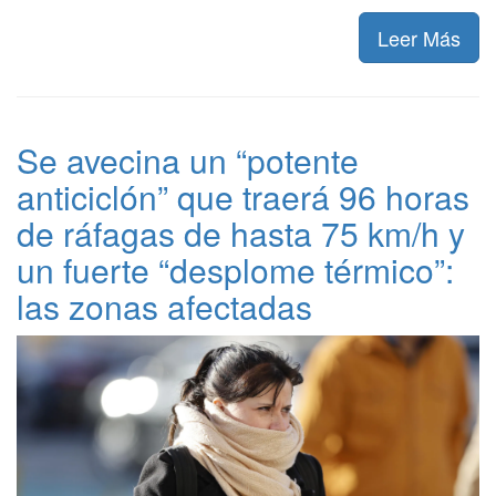
Leer Más
Se avecina un “potente
anticiclón” que traerá 96 horas
de ráfagas de hasta 75 km/h y
un fuerte “desplome térmico”:
las zonas afectadas