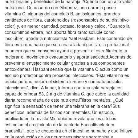
nutricionales y beneficios de la naranja ?Cuenta con un alto valor
nutricional. De acuerdo con Gimenez, una naranja posee
vitamina C, algunas del complejo B, antioxidantes, grandes
cantidades de fibra, carotenoides (responsables de su distintivo
color) y, en menor cantidad, potasio, folatos y calcio. “Cuando la
consumimos entera, nos aporta fibra tanto soluble como
insoluble”, añade la nutricionista Yael Hasbani. Este contenido de
fibra es lo que hace que sea una aliada digestiva; la profesional
enumera que su consumo ayuda a prevenir el estreñimiento, a
mejorar el movimiento evacuatorio y aporta saciedad.Además de
prevenir el envejecimiento celular gracias a sus componentes
antioxidantes, Hasbani señala que la vitamina C actúa como un
escudo protector contra procesos infecciosos. “Esta vitamina es
crucial porque mejora el sistema inmune y combate posibles
infecciones”, dice. A la par, informa que una sola naranja es
capaz de brindar 53, 2 mg de vitamina C, que cubre la cantidad
diaria recomendada de este nutriente.Filtros mentales. ¿Qué
significa la sensación de tener una telaraña en la cara?Sus
beneficios, además de físicos son mentales. Un estudio,
publicado en la revista Microbiome revela que los cítricos
estimulan el crecimiento de la bacteria Faecalibacterium
prausnitzii, que se encuentra en el intestino humano y que influye
en la producción de los neurotransmisores serotonina y