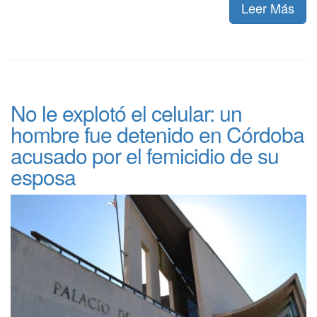
Leer Más
No le explotó el celular: un
hombre fue detenido en Córdoba
acusado por el femicidio de su
esposa