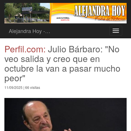
Alejandra Hoy -…
Toggle
navigati
Perfil.com:
Julio Bárbaro: "No
veo salida y creo que en
octubre la van a pasar mucho
peor"
11/09/2025 | 66 visitas