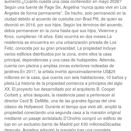
aumento.¿Cuánto cuesta una casa contenedor en mayo 2026?
Según una fuente de Page Six, Angelina “nunca quiso vivir en Los
Ángeles de forma permanente”. De hecho, solo permaneció en la
ciudad debido al acuerdo de custodia con Brad Pitt, de quien se
divorció en 2016, por sus hijos. Según los términos del acuerdo,
debía permanecer en la zona hasta que sus hijos, Vivienne y
Knox, cumplieran 18 años. Esto ocurrirá en dos meses.La
residencia se encuentra en una urbanización privada de Los
Feliz, conocida por su gran privacidad. La propiedad incluye
varios edificios distribuidos por la zona, entre ellos la casa
principal, dependencias y una casa de huéspedes. Además,
cuenta con piscina y amplias zonas exteriores rodeadas de
jardines.En 2017, la artista invirtió aproximadamente US$25
millones en la casa, que cuenta con seis habitaciones, 10 baños y
pileta.La historia de la propiedad comienza a principios del siglo
XX. El proyecto fue desarrollado por el arquitecto B. Cooper
Corbett y, años después, la residencia pasó a pertenecer al
director Cecil B. DeMille, una de las grandes figuras del cine
clásico de Hollywood. Durante el tiempo que vivió allí, amplió la
propiedad conectando una segunda casa a la mansión original
mediante un pasaje acristalado.D’Onofrio compró un edificio de
lujo en un exclusivo barrio de Madrid por €30 millonesDécadas
después, Angelina adquirió la mansión tras una completa