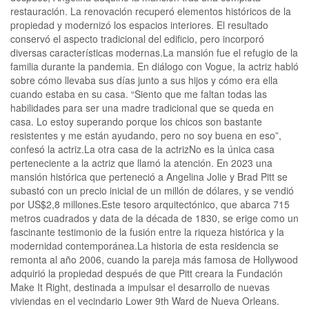
restauración. La renovación recuperó elementos históricos de la
propiedad y modernizó los espacios interiores. El resultado
conservó el aspecto tradicional del edificio, pero incorporó
diversas características modernas.La mansión fue el refugio de la
familia durante la pandemia. En diálogo con Vogue, la actriz habló
sobre cómo llevaba sus días junto a sus hijos y cómo era ella
cuando estaba en su casa. “Siento que me faltan todas las
habilidades para ser una madre tradicional que se queda en
casa. Lo estoy superando porque los chicos son bastante
resistentes y me están ayudando, pero no soy buena en eso”,
confesó la actriz.La otra casa de la actrizNo es la única casa
perteneciente a la actriz que llamó la atención. En 2023 una
mansión histórica que perteneció a Angelina Jolie y Brad Pitt se
subastó con un precio inicial de un millón de dólares, y se vendió
por US$2,8 millones.Este tesoro arquitectónico, que abarca 715
metros cuadrados y data de la década de 1830, se erige como un
fascinante testimonio de la fusión entre la riqueza histórica y la
modernidad contemporánea.La historia de esta residencia se
remonta al año 2006, cuando la pareja más famosa de Hollywood
adquirió la propiedad después de que Pitt creara la Fundación
Make It Right, destinada a impulsar el desarrollo de nuevas
viviendas en el vecindario Lower 9th Ward de Nueva Orleans.