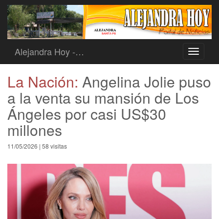
Alejandra Hoy -…
Toggle
navigati
La Nación:
Angelina Jolie puso
a la venta su mansión de Los
Ángeles por casi US$30
millones
11/05/2026 | 58 visitas