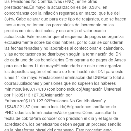
las Pensiones No Contributivas (PNC), entre otras
prestaciones.En mayo la actualización es del 3,38%, en
concordancia con la inflación registrada en marzo, que fue del
3,4%. Cabe aclarar que para este tipo de reajustes, que se hacen
mes a mes, se toman los porcentajes de incremento en los
precios con dos decimales, y eso arroja el valor exacto
actualizado.Vale recordar que el esquema de pagos se organiza
exclusivamente sobre los días hábiles, por lo cual se consideran
las fechas feriadas y no laborables al confeccionar el calendario,
y las acreditaciones se distribuyen según la terminación del DNI
de cada uno de los beneficiarios.Cronograma de pagos de Anses
para este lunes 11 de mayoEl calendario de este mes organiza
los depósitos según el número de terminación del DNI para este
lunes 11 de mayo:PrestacionesTerminación del DNIMonto total a
cobrarJubilaciones y pensiones que no superen los haberes
mínimos0$463.174,10 (con bono incluido)Asignación Universal
por Hijo0$113.127,92Asignación por
Embarazo0$113.127,92Pensiones No Contributivas0 y
1$345.221,87 (con bono incluido)Asignaciones familiares de
PNCTodas las terminacionesValor generalCómo consultar la
fecha de cobroPara conocer con precisión el día y el lugar de
acreditación, los beneficiarios deben seguir un proceso sencillo
en la plataforma oficial del organismo. Este procedimiento