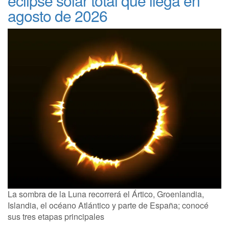
eclipse solar total que llega en
agosto de 2026
La sombra de la Luna recorrerá el Ártico, Groenlandia,
Islandia, el océano Atlántico y parte de España; conocé
sus tres etapas principales