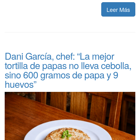
Leer Más
Dani García, chef: “La mejor
tortilla de papas no lleva cebolla,
sino 600 gramos de papa y 9
huevos”