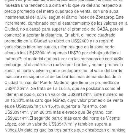
muestra una tendencia alcista en lo que va del año respecto al
precio promedio del metro cuadrado de venta, con una suba
intermensual del 0,3%, según el último índex de Zonaprop.Este
incremento, combinado con el estancamiento de los valores en la
Ciudad, no alcanzó para superar el promedio de CABA, pero sí
comenzó a acortar la distancia. En abril, el metro cuadrado
promedio en la Ciudad se ubicó en US$2460 y no registró
variaciones intermensuales, mientras que en la zona norte
alcanzó los US$2390/m², apenas US$70 por debajo.¿Adiós al
mármol?: el material que es furor en las mesadas de cocinaSin
embargo, si el análisis se realiza por barrios y no por promedio
zonal, el norte vuelve a ganar protagonismo: el valor del barrio
más caro es superior al de los barrios más demandados de la
Ciudad -sin contar Puerto Madero, que tiene un promedio de
US$6135/m²-.Se trata de La Lucila, que se posiciona como el
líder en el podio, con un valor de US$3912/m². Este número es
un 15,33% más caro que Núñez, cuyo valor promedio de venta
es de US$3392/m²; un 15,4% superior a Palermo, con
US$3391/m², y un 20,3% más elevado que Belgrano, con
US$3251/m².El segundo barrio más caro del norte es Vicente
López, con un valor de US$3547/m², y también supera a
Núñez.Un dato es que los tres barrios que encabezan el ranking