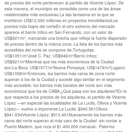
de precios del norte pertenecen al partido de Vicente López. De
esta manera, el municipio se consolida como una de las áreas
residenciales más exclusivas.La isla fantasma en la que se
invirtieron US$12.000 millones en proyectos inmobiliariosLos
precios más bajos del norteEn el otro extremo del mercado
aparece el barrio Infico en San Fernando, con un valor de
US$921/m², marcando una brecha que refleja la fuerte dispersión
de precios dentro de la misma zona. La lista de los barrios más
accesibles del norte se compone de:Tortuguitas:
US$1051/m²José C. Paz: US$946/m²Barrio Infico:
US$921/m²Mientras que los más económicos de la Ciudad
son:La Boca: US$1577/m²Nueva Pompeya: US$1479/m²Lugano:
US$1058/m²Entonces, los barrios más caros de zona norte
superan a los de la Ciudad y sucede algo similar en el segmento
más accesible: los barrios más baratos del norte son más
económicos que los de CABA.¿Qué pasa con los alquileres?En lo
que respecta a los precios de los alquileres, el partido de Vicente
López —en especial las localidades de La Lucila, Olivos y Vicente
López— vuelve a imponerse:La Lucila: $945.561Olivos:
$941.634Vicente López: $913.401Nuevamente los barrios más
caros del norte superan al más caro de la Ciudad -sin contar a
Puerto Madero, que roza el $1.400.000 mensual-. Palermo