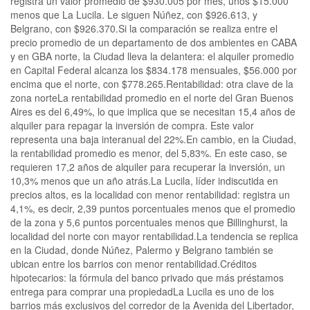
registra un valor promedio de $930.005 por mes, unos $15.000
menos que La Lucila. Le siguen Núñez, con $926.613, y
Belgrano, con $926.370.Si la comparación se realiza entre el
precio promedio de un departamento de dos ambientes en CABA
y en GBA norte, la Ciudad lleva la delantera: el alquiler promedio
en Capital Federal alcanza los $834.178 mensuales, $56.000 por
encima que el norte, con $778.265.Rentabilidad: otra clave de la
zona norteLa rentabilidad promedio en el norte del Gran Buenos
Aires es del 6,49%, lo que implica que se necesitan 15,4 años de
alquiler para repagar la inversión de compra. Este valor
representa una baja interanual del 22%.En cambio, en la Ciudad,
la rentabilidad promedio es menor, del 5,83%. En este caso, se
requieren 17,2 años de alquiler para recuperar la inversión, un
10,3% menos que un año atrás.La Lucila, líder indiscutida en
precios altos, es la localidad con menor rentabilidad: registra un
4,1%, es decir, 2,39 puntos porcentuales menos que el promedio
de la zona y 5,6 puntos porcentuales menos que Billinghurst, la
localidad del norte con mayor rentabilidad.La tendencia se replica
en la Ciudad, donde Núñez, Palermo y Belgrano también se
ubican entre los barrios con menor rentabilidad.Créditos
hipotecarios: la fórmula del banco privado que más préstamos
entrega para comprar una propiedadLa Lucila es uno de los
barrios más exclusivos del corredor de la Avenida del Libertador,