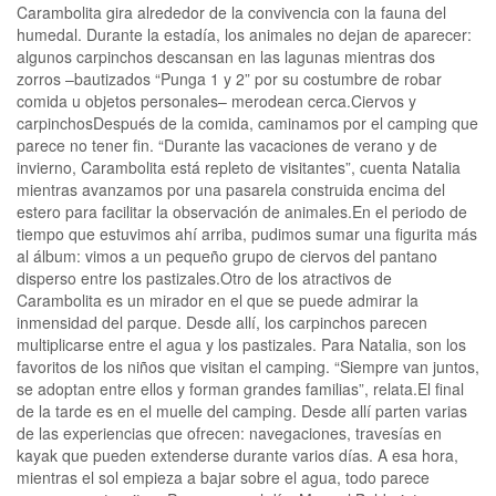
Carambolita gira alrededor de la convivencia con la fauna del
humedal. Durante la estadía, los animales no dejan de aparecer:
algunos carpinchos descansan en las lagunas mientras dos
zorros –bautizados “Punga 1 y 2” por su costumbre de robar
comida u objetos personales– merodean cerca.Ciervos y
carpinchosDespués de la comida, caminamos por el camping que
parece no tener fin. “Durante las vacaciones de verano y de
invierno, Carambolita está repleto de visitantes”, cuenta Natalia
mientras avanzamos por una pasarela construida encima del
estero para facilitar la observación de animales.En el periodo de
tiempo que estuvimos ahí arriba, pudimos sumar una figurita más
al álbum: vimos a un pequeño grupo de ciervos del pantano
disperso entre los pastizales.Otro de los atractivos de
Carambolita es un mirador en el que se puede admirar la
inmensidad del parque. Desde allí, los carpinchos parecen
multiplicarse entre el agua y los pastizales. Para Natalia, son los
favoritos de los niños que visitan el camping. “Siempre van juntos,
se adoptan entre ellos y forman grandes familias”, relata.El final
de la tarde es en el muelle del camping. Desde allí parten varias
de las experiencias que ofrecen: navegaciones, travesías en
kayak que pueden extenderse durante varios días. A esa hora,
mientras el sol empieza a bajar sobre el agua, todo parece