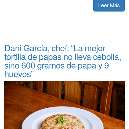
Leer Más
Dani García, chef: “La mejor
tortilla de papas no lleva cebolla,
sino 600 gramos de papa y 9
huevos”