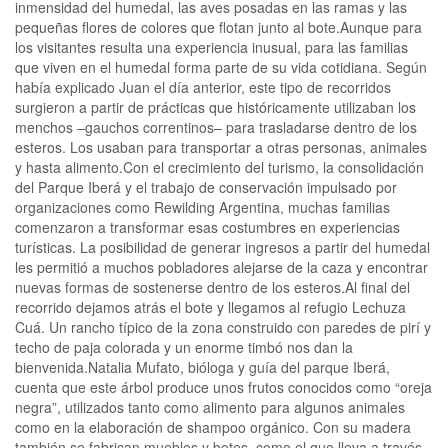
inmensidad del humedal, las aves posadas en las ramas y las
pequeñas flores de colores que flotan junto al bote.Aunque para
los visitantes resulta una experiencia inusual, para las familias
que viven en el humedal forma parte de su vida cotidiana. Según
había explicado Juan el día anterior, este tipo de recorridos
surgieron a partir de prácticas que históricamente utilizaban los
menchos –gauchos correntinos– para trasladarse dentro de los
esteros. Los usaban para transportar a otras personas, animales
y hasta alimento.Con el crecimiento del turismo, la consolidación
del Parque Iberá y el trabajo de conservación impulsado por
organizaciones como Rewilding Argentina, muchas familias
comenzaron a transformar esas costumbres en experiencias
turísticas. La posibilidad de generar ingresos a partir del humedal
les permitió a muchos pobladores alejarse de la caza y encontrar
nuevas formas de sostenerse dentro de los esteros.Al final del
recorrido dejamos atrás el bote y llegamos al refugio Lechuza
Cuá. Un rancho típico de la zona construido con paredes de pirí y
techo de paja colorada y un enorme timbó nos dan la
bienvenida.Natalia Mufato, bióloga y guía del parque Iberá,
cuenta que este árbol produce unos frutos conocidos como “oreja
negra”, utilizados tanto como alimento para algunos animales
como en la elaboración de shampoo orgánico. Con su madera
también se fabrican muebles y botes, como el que lleva a través