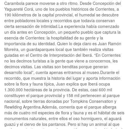
Carambola parece moverse a otro ritmo. Desde Concepción del
Yaguareté Corá, uno de los pueblos históricos de Corrientes, a
190 kilómetros de la capital provincial, el humedal se descubre
entre pobladores locales y recorridos que todavía conservan
cierta sensación de intimidad.La experiencia había comenzado
un día antes en Concepción, un pequeño pueblo que captura la
esencia de Corrientes: la hospitalidad de su gente y la
importancia de su identidad. Quien lo deja claro es Juan Ramón
Moreira, un guardaparques local que también realiza visitas
guiadas en el Centro de Interpretación del Iberá. “En Corrientes
no les decimos turistas a la gente que viene a conocernos, les
decimos visitas. Las visitas son benditas porque generan
desarrollo local”, cuenta apenas entramos al museo.Durante el
recorrido, que muestra la historia del lugar y aporta información
sobre la flora y fauna típica, Juan explica que Iberá ocupa
1.300.000 hectáreas de la provincia. De estas, casi 600 mil
constituyen el parque provincial y 158 mil pertenecen al parque
nacional, sobre tierras donadas por Tompkins Conservation y
Rewilding Argentina.Además, comenta que el parque alberga
más de cuatro mil especies de flora y fauna y es el hábitat de seis
monumentos naturales, entre ellos el oso hormiguero, el aguará
guazú y el ciervo de los pantanos. Pero si hay un animal al que