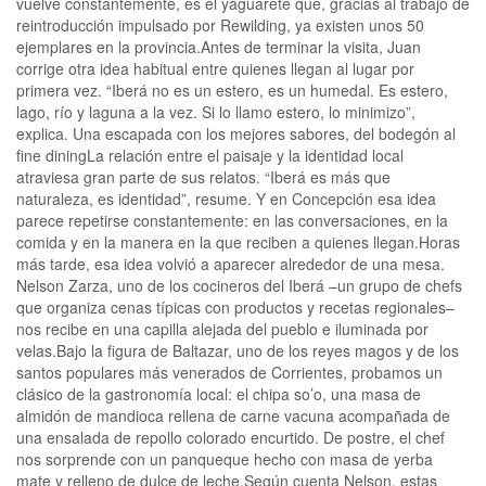
vuelve constantemente, es el yaguareté que, gracias al trabajo de
reintroducción impulsado por Rewilding, ya existen unos 50
ejemplares en la provincia.Antes de terminar la visita, Juan
corrige otra idea habitual entre quienes llegan al lugar por
primera vez. “Iberá no es un estero, es un humedal. Es estero,
lago, río y laguna a la vez. Si lo llamo estero, lo minimizo”,
explica. Una escapada con los mejores sabores, del bodegón al
fine diningLa relación entre el paisaje y la identidad local
atraviesa gran parte de sus relatos. “Iberá es más que
naturaleza, es identidad”, resume. Y en Concepción esa idea
parece repetirse constantemente: en las conversaciones, en la
comida y en la manera en la que reciben a quienes llegan.Horas
más tarde, esa idea volvió a aparecer alrededor de una mesa.
Nelson Zarza, uno de los cocineros del Iberá –un grupo de chefs
que organiza cenas típicas con productos y recetas regionales–
nos recibe en una capilla alejada del pueblo e iluminada por
velas.Bajo la figura de Baltazar, uno de los reyes magos y de los
santos populares más venerados de Corrientes, probamos un
clásico de la gastronomía local: el chipa so’o, una masa de
almidón de mandioca rellena de carne vacuna acompañada de
una ensalada de repollo colorado encurtido. De postre, el chef
nos sorprende con un panqueque hecho con masa de yerba
mate y relleno de dulce de leche.Según cuenta Nelson, estas