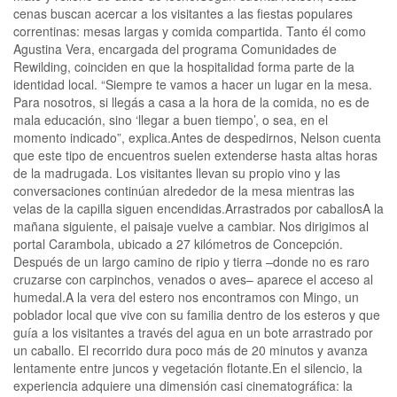
cenas buscan acercar a los visitantes a las fiestas populares
correntinas: mesas largas y comida compartida. Tanto él como
Agustina Vera, encargada del programa Comunidades de
Rewilding, coinciden en que la hospitalidad forma parte de la
identidad local. “Siempre te vamos a hacer un lugar en la mesa.
Para nosotros, si llegás a casa a la hora de la comida, no es de
mala educación, sino ‘llegar a buen tiempo’, o sea, en el
momento indicado”, explica.Antes de despedirnos, Nelson cuenta
que este tipo de encuentros suelen extenderse hasta altas horas
de la madrugada. Los visitantes llevan su propio vino y las
conversaciones continúan alrededor de la mesa mientras las
velas de la capilla siguen encendidas.Arrastrados por caballosA la
mañana siguiente, el paisaje vuelve a cambiar. Nos dirigimos al
portal Carambola, ubicado a 27 kilómetros de Concepción.
Después de un largo camino de ripio y tierra –donde no es raro
cruzarse con carpinchos, venados o aves– aparece el acceso al
humedal.A la vera del estero nos encontramos con Mingo, un
poblador local que vive con su familia dentro de los esteros y que
guía a los visitantes a través del agua en un bote arrastrado por
un caballo. El recorrido dura poco más de 20 minutos y avanza
lentamente entre juncos y vegetación flotante.En el silencio, la
experiencia adquiere una dimensión casi cinematográfica: la