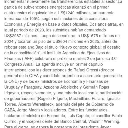
incrementar nuevamente las transferencias estatales al sector.La
partida de subvenciones energéticas alcanzó en el primer
cuatrimestre el equivalente a US$1240 millones, un aumento
interanual de 105%, según estimaciones de la consultora
Economía y Energía en base a datos oficiales. Dos años atrás, en
igual período de 2023, los subsidios habían demandado
US$2987 millones. Luego descendieron a US$1675 millones en
2024 y tocaron un piso de US$604 millones en 2025, antes de
rebotar este año.Bajo el título “Nuevo contexto global: el desafío
de la consolidación”, el Instituto Argentino de Ejecutivos de
Finanzas (IAEF) celebrará el próximo martes 2 de junio su 43°
Congreso Anual. La agenda incluye un primer capítulo
internacional con las disertaciones de Rafael Grossi (director
general de la OIEA y candidato argentino a secretario general de
la ONU) y de los ex ministros de Economía y Finanzas de
Uruguay y Paraguay, Azucena Arbeleche y Germán Rojas
Irigoyen, respectivamente, y una mirada local con la participación
de gobernadores (Rogelio Frigerio, Maximiliano Pullaro, Ignacio
Torres, Alberto Weretilneck, además del jefe de Gobierno de
CABA, Jorge Macri) y legisladores. Entre los funcionarios,
hablarán el ministro de Economía, Luis Caputo; el canciller Pablo
Quirno, y el vicepresidente del Banco Central, Vladimir Werning.
Para el cierre, se espera la presencia del presidente Javier