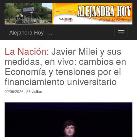
Alejandra Hoy -…
Toggle
navigati
La Nación:
Javier Milei y sus
medidas, en vivo: cambios en
Economía y tensiones por el
financiamiento universitario
02/06/2026 | 28 visitas