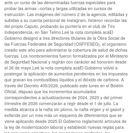
ante un curso de las denominadas fuerzas especiales para
probar las armas –cortas y largas-utilizadas en cursos de
instrucción. Las imágenes del número 2 de la agencia, editadas y
subidas a su cuenta personal de Instagram, hicieron recordar las
del propio Caputo, probando su puntería en el club de Tiro
Independencia, en San Telmo.Leé la nota completa acáEl
Gobierno designó a tres directores titulares de la Obra Social de
las Fuerzas Federales de Seguridad (OSFFESEG), el organismo
creado este año para administrar la cobertura de salud de dichas
fuerzas. Los nombramientos fueron formalizados por el Ministerio
de Seguridad Nacional y regirán con carácter ad honorem desde
el 26 de mayo.Leé la nota completa acáEl Gobierno volvió a
postergar la aplicación de aumentos pendientes en los impuestos
que gravan los combustibles líquidos y el dióxido de carbono. A
través del Decreto 405/2026, publicado este lunes en el Boletín
Oficial, dispuso que los incrementos acumulados
correspondientes a actualizaciones de 2024, 2025 y del primer
trimestre de 2026 comenzarán a regir desde el 1 de julio. La
medida alcanza a la nafta sin plomo, la nafta virgen y el gasoil y
extiende por un mes más un esquema de diferimientos que se
viene aplicando desde 2025.El Gobierno reglamentó artículos de
la ley de modernización laboral y estableció nuevas reglas para
los convenios colectivos, las asociaciones sindicales, las