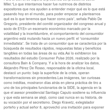
Milei.“Lo que intentamos hacer fue nutrirnos de distintos
expositores que nos ayuden a entender mejor qué es lo que está
pasando hoy en el mundo, para poder empezar a plantearnos
qué es lo que tenemos que hacer como país”, señala Pablo De
Gregorio, presidente del comité organizador del congreso anual y
socio de EY.En un escenario económico marcado por la
volatilidad y la incertidumbre, el comportamiento del consumidor
argentino está mutando hacia un nuevo perfil: el “consumidor
inmediatista”. Se trata de un consumidor que se caracteriza por la
búsqueda de resultados rápidos, respuestas listas y beneficios
tangibles en todas las áreas de su vida.Así lo exhibieron los
resultados del estudio Consumer Pulse 2026, realizado por la
consultora Bain & Company. Y a la hora de analizar los datos,
Alejandro Pérez De Rosso, responsable de la oficina local,
destacó un punto: bajo la superficie de la crisis, operan
transformaciones sin precedentes.Las imágenes, tan curiosas
como inéditas, mostraron días atrás en plena práctica de tiro a
uno de los principales funcionarios de la SIDE, la agencia en la
que el asesor presidencial Santiago Caputo sostiene su influencia
y que esta semana se alejó, como casi nunca en su historia, de
su vocación por el secretismo. Diego Kravetz, exlegislador
porteño y actual señor 8, aprovechó una invitación para exponer