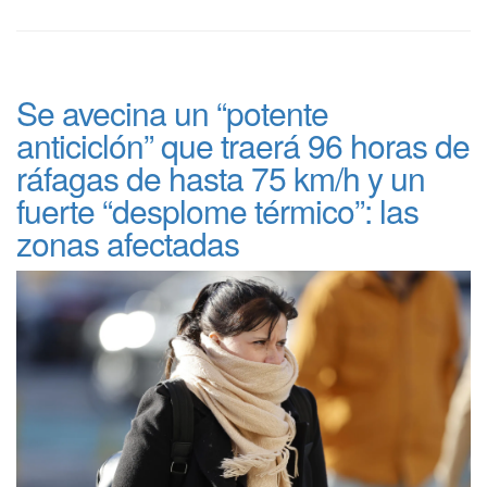
Se avecina un “potente
anticiclón” que traerá 96 horas de
ráfagas de hasta 75 km/h y un
fuerte “desplome térmico”: las
zonas afectadas