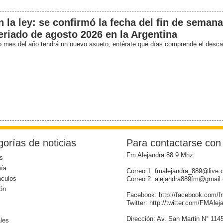
 la ley: se confirmó la fecha del fin de semana
eriado de agosto 2026 en la Argentina
o mes del año tendrá un nuevo asueto; entérate qué días comprende el desc
orías de noticias
Para contactarse con
Fm Alejandra 88.9 Mhz
s
ía
Correo 1: fmalejandra_889@live.
áculos
Correo 2: alejandra889fm@gmail
ón
Facebook: http://facebook.com/f
Twitter: http://twitter.com/FMAle
Dirección: Av. San Martin N° 114
les