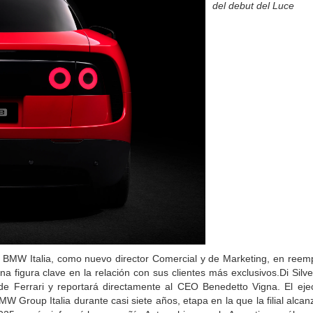
del debut del Luce
de BMW Italia, como nuevo director Comercial y de Marketing, en reem
una figura clave en la relación con sus clientes más exclusivos.Di Silv
o de Ferrari y reportará directamente al CEO Benedetto Vigna. El eje
 Group Italia durante casi siete años, etapa en la que la filial alcan