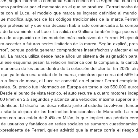
25, según informó la compañía.Autos chinos en la Argentina: cuál es e
peso particular por el momento en el que se produce. Ferrari acaba d
nte con el Luce, el modelo que marca su ingreso definitivo al mundo 
ue modifica algunos de los códigos tradicionales de la marca.Ferrar
tapa profesional y que esa decisión había sido comunicada a la comp
a de lanzamiento del Luce. La salida de Galliera también llega pocos 
ema de asignación de los modelos más exclusivos de Ferrari. El ejecut
a acceder a futuras series limitadas de la marca. Según explicó, presi
or”, porque podría generar compradores insatisfechos y afectar el val
ari. La marca utiliza desde hace años un sistema de asignación par
n ese esquema pesan la relación histórica con la compañía, la canti
permanencia de los autos dentro de la colección del cliente. En 2025, a
s que ya tenían una unidad de la marca, mientras que cerca del 56% fu
a fines de mayo, el Luce se convirtió en el primer Ferrari completa
eales. Su precio fue informado en Europa en torno a los 550.000 euros
.Desde el punto de vista técnico, el auto recurre a cuatro motores ind
100 km/h en 2,5 segundos y alcanza una velocidad máxima superior a 
dentidad. El diseño fue desarrollado junto al estudio LoveFrom, funda
lueta alejada de las berlinettas tradicionales de Maranello.La reacc
rraron con una caída de 8,4% en Milán, lo que implicó una pérdida cer
cas de usuarios y fanáticos en redes sociales se sumaron cuestionamien
presidente de Ferrari, quien advirtió que la marca corría el riesgo d