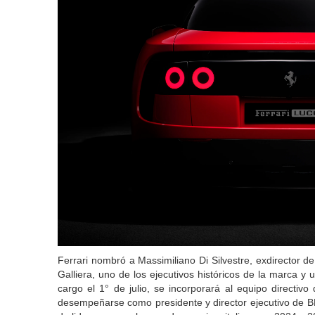
Ferrari nombró a Massimiliano Di Silvestre, exdirector 
Galliera, uno de los ejecutivos históricos de la marca y 
cargo el 1° de julio, se incorporará al equipo directiv
desempeñarse como presidente y director ejecutivo de BMW