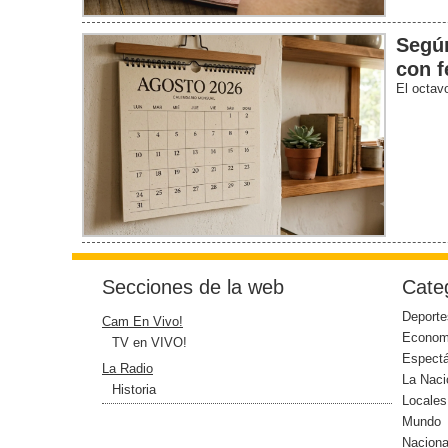
Según
con f
El octav
Secciones de la web
Categ
Deporte
Cam En Vivo!
Econom
TV en VIVO!
Espect
La Radio
La Naci
Historia
Locales
Mundo
Naciona