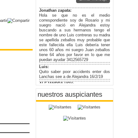
Jonathan zapata:
Hola se que no es el medio
correspondiente soy de Rosario y mi
suegro nació en Alejandra estoy
buscando a sus hermanos tengo el
nombre de uno Luis contreras su madra
se apellida zeballos muy probable que
este fallecida ella Luis debería tener
unos 60 años mi suegro Juan zeballos
tiene 64 años por favor en lo que me
puedan ayudar 3412565729
Luis:
Quito saber poor accidents enter dos
Lanchas see a de Alejandra 16/2/19
ALEJANDRA HOY:
Comunicamos que no estamos
nuestros auspiciantes
trabajando en la página. Comentarios y
consultas a los correos únicamente.
Gracias
Oscar:
Necesito saber con quien me puedo
contactar para consultar por la apertura
de sobres del nuevo juzgado que están
por hacer en alejandra! Muchas gracias
Oscar :