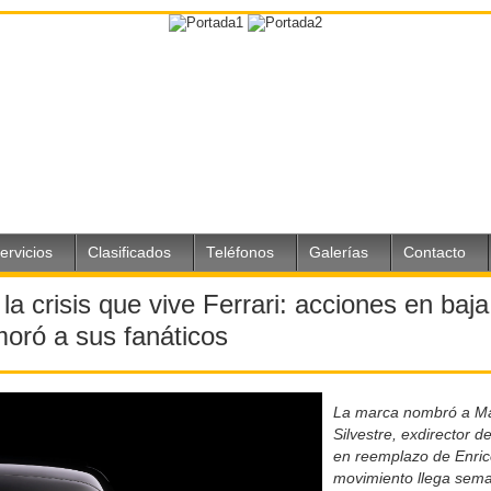
ervicios
Clasificados
Teléfonos
Galerías
Contacto
la crisis que vive Ferrari: acciones en baj
oró a sus fanáticos
La marca nombró a Ma
Silvestre, exdirector d
en reemplazo de Enrico
movimiento llega sem