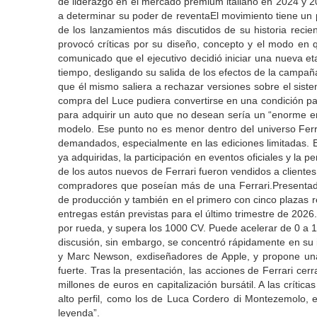
de liderazgo en el mercado premium italiano en 2024 y 20
a determinar su poder de reventaEl movimiento tiene un 
de los lanzamientos más discutidos de su historia recie
provocó críticas por su diseño, concepto y el modo en q
comunicado que el ejecutivo decidió iniciar una nueva e
tiempo, desligando su salida de los efectos de la campañ
que él mismo saliera a rechazar versiones sobre el sist
compra del Luce pudiera convertirse en una condición par
para adquirir un auto que no desean sería un “enorme err
modelo. Ese punto no es menor dentro del universo Ferr
demandados, especialmente en las ediciones limitadas. E
ya adquiridas, la participación en eventos oficiales y la 
de los autos nuevos de Ferrari fueron vendidos a cliente
compradores que poseían más de una Ferrari.Presentado 
de producción y también en el primero con cinco plazas r
entregas están previstas para el último trimestre de 2026
por rueda, y supera los 1000 CV. Puede acelerar de 0 a 
discusión, sin embargo, se concentró rápidamente en su i
y Marc Newson, exdiseñadores de Apple, y propone una si
fuerte. Tras la presentación, las acciones de Ferrari ce
millones de euros en capitalización bursátil. A las críti
alto perfil, como los de Luca Cordero di Montezemolo, ex
leyenda”.