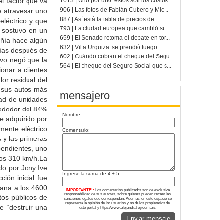
l factor que va
1613 | Uno por uno: estos son los costos...
906 | Las fotos de Fabián Cubero y Mic...
e atravesar uno
887 | Así está la tabla de precios de...
eléctrico y que
793 | La ciudad europea que cambió su ...
i sostuvo en un
659 | El Senado retoma el debate en tor...
añía hace algún
632 | Villa Urquiza: se prendió fuego ...
días después de
602 | Cuándo cobran el cheque del Segu...
ivo negó que la
564 | El cheque del Seguro Social que s...
onar a clientes
or residual del
a sus autos más
mensajero
dad de unidades
lrededor del 84%
Nombre:
e adquirido por
mente eléctrico
Comentario:
 y las primeras
ependientes, uno
los 310 km/h.La
do por Jony Ive
Ingrese la suma de 4 + 5:
ión inicial fue
cana a los 4600
IMPORTANTE!:
Los comentarios publicados son de exclusiva
responsabilidad de sus autores, sobre quienes pueden recaer las
tos públicos de
sanciones legales que correspondan. Además, en este espacio se
representa la opinión de los usuarios y no de los propietarios de
e “destruir una
este portal y https://www.alejandrahoy.com.ar/.
Enviar mensaje