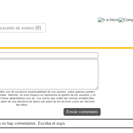
galería de audios (0)
ados son de exclusiva responsabilidad de sus autores, sobre quienes pueden
ondan. Además, en este espacio se representa la opinión de los usuarios y no
ps://www.alejandrahoy.com.ar/. Los textos que violen las normas establecidas
a partir de una denuncia de abuso por parte de los lectores como por decisión
del editor.
Enviar comentario
 no hay comentarios. Escriba el suyo.