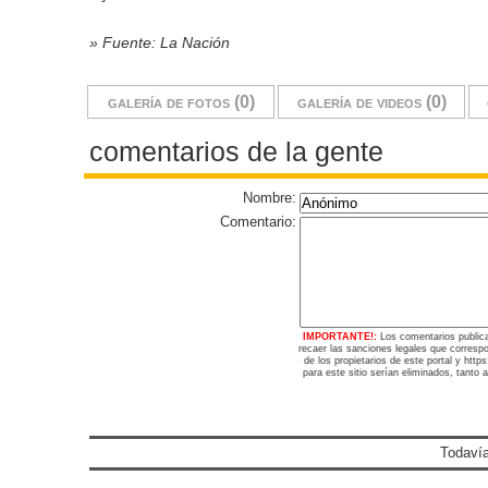
» Fuente: La Nación
galería de fotos (0)
galería de videos (0)
comentarios de la gente
Nombre:
Comentario:
IMPORTANTE!:
Los comentarios public
recaer las sanciones legales que corresp
de los propietarios de este portal y htt
para este sitio serían eliminados, tanto 
Todavía