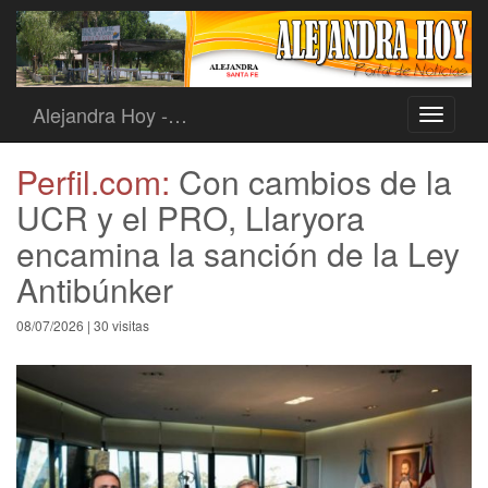
Alejandra Hoy -…
Toggle
navigati
Perfil.com:
Con cambios de la
UCR y el PRO, Llaryora
encamina la sanción de la Ley
Antibúnker
08/07/2026 | 30 visitas